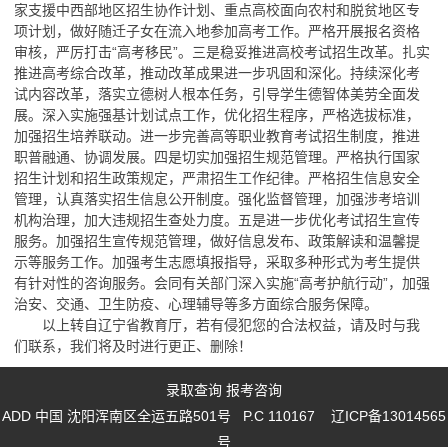
家支援中西部地区招生协作计划、重点高校面向农村和脱贫地区专
项计划，做好随迁子女在流入地参加高考工作。严格开展报名资格
审核，严厉打击“高考移民”。三是稳妥推进高校考试招生改革。扎实
推进高考综合改革，推动改革成果进一步巩固和深化。持续深化考
试内容改革，落实立德树人根本任务，引导学生德智体美劳全面发
展。深入实施强基计划试点工作，优化招生程序，严格选拔标准，
加强招生培养联动。进一步完善高等职业教育考试招生制度，推进
职普融通、协调发展。四是切实加强招生规范管理。严格执行国家
招生计划和招生政策规定，严肃招生工作纪律。严格招生信息安全
管理，认真落实招生信息公开制度。强化监督管理，加强涉考培训
机构治理，加大违规招生查处力度。五是进一步优化考试招生宣传
服务。加强招生宣传规范管理，做好信息发布、政策解读和温馨提
示等服务工作。加强考生志愿填报指导，采取多种形式为考生提供
有针对性的咨询服务。会同有关部门深入实施“高考护航行动”，加强
治安、交通、卫生防疫、心理辅导等多方面综合服务保障。
以上转自辽宁省教育厅，若有侵犯您的合法权益，请及时与我
们联系，我们将及时进行更正、删除！
录取查询
报考咨询
ADD 中国 沈阳浑南区全运五路501号 P.C 110167
辽ICP备13014565
号