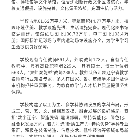
馆、博物馆等文化场馆，位居沈阳新行政文化区域核心。学
校交通便捷、设施完善，文化氛围浓郁，充满生机与活力。
学校占地61.62万平方米，建筑面积44.77万平方米，校
园环境优美、教学设施先进、生活设施完备。现代化图书馆
临湖而建，馆藏纸质图书136.73万册，电子图书103.4万
册；国际标准足球场与室内运动场馆设施齐全，为学生学习
生活提供良好保障。
学校现有专任教师591人，外聘教师178人。自有专任
教师中，具有高级职称者225人，具有硕士、博士学位者
563人，“双师双能型”教师238人。教师队伍汇聚辽宁省教学
名师与行业知名专家，多人在国家、省、市级学术团体及评
审机构担任重要职务，为教育教学与人才培养质量提供坚实
保障。
学校构建了以工为主、多学科协调发展的学科布局，形
成工、管、艺、文、经相互支撑、融合发展的良好格局。紧
扣“数字辽宁、智造强省”建设部署，坚持智能化、绿色化、
融合化发展方向，着力打造“新质生产力+特色优势”学科专业
集群，积极在装备制造、信息技术、低空经济等领域布局新
兴专业，构筑特色鲜明、优势互补的学科方向群。