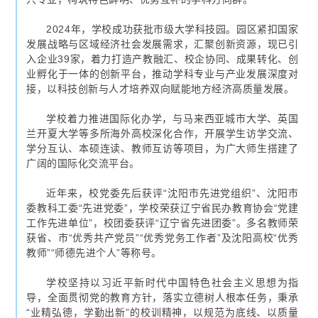
2024年，学校成功获批市级大学科技园。园区紧扣国家
发展战略与区域经济社会发展需求，汇聚创新资源，现已引
入企业39家，着力打造产教融汇、校企协同、成果转化、创
业孵化于一体的创新平台，推动学科专业与产业发展深度对
接，以科技创新与人才培养双向赋能地方经济高质量发展。
学校着力推进国际化办学，与马来西亚城市大学、英国
兰开夏大学等多所海外高校深化合作，开展学生访学交流、
学分互认、本硕连读、教师互访等项目，为广大师生搭建了
广阔的国际化交流平台。
近年来，校党委先后获评“沈阳市先进党组织”、沈阳市
委教科工委“先进党委”，学校荣获辽宁省民办教育协会“党建
工作先进单位”，校团委获评“辽宁省先进团委”。多名教师荣
获省、市“优秀共产党员”“优秀党务工作者”及沈阳高校“优秀
教师”“师德先进个人”等称号。
学校坚持以习近平新时代中国特色社会主义思想为指
导，全面贯彻党的教育方针，落实立德树人根本任务，秉承
“业精弘德，学勤出新”的校训精神，以规范为底线、以质量